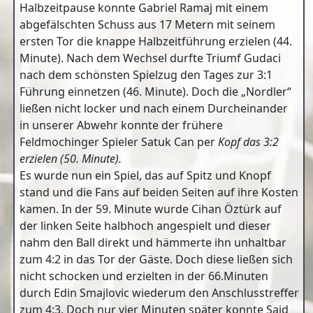
Halbzeitpause konnte Gabriel Ramaj mit einem
abgefälschten Schuss aus 17 Metern mit seinem
ersten Tor die knappe Halbzeitführung erzielen (44.
Minute). Nach dem Wechsel durfte Triumf Gudaci
nach dem schönsten Spielzug den Tages zur 3:1
Führung einnetzen (46. Minute). Doch die „Nordler“
ließen nicht locker und nach einem Durcheinander
in unserer Abwehr konnte der frühere
Feldmochinger Spieler Satuk Can per
Kopf das 3:2
erzielen (50. Minute).
Es wurde nun ein Spiel, das auf Spitz und Knopf
stand und die Fans auf beiden Seiten auf ihre Kosten
kamen. In der 59. Minute wurde Cihan Öztürk auf
der linken Seite halbhoch angespielt und dieser
nahm den Ball direkt und hämmerte ihn unhaltbar
zum 4:2 in das Tor der Gäste. Doch diese ließen sich
nicht schocken und erzielten in der 66.Minuten
durch Edin Smajlovic wiederum den Anschlusstreffer
zum 4:3. Doch nur vier Minuten später konnte Said