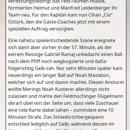
verletzungsbedingt das Feld räumen mußte,
formierten Helmut und Manfred Leidenberger ihr
Team neu. Für den Kapitän kam nun Cihan „Cio“
Öztürk, den die Gäste-Coaches jetzt mit einem
speziellen Auftrag versorgten.
Eine nahezu spielentscheidende Szene ereignete
sich dann aber vorher in der 57. Minute, als der
extrem fleissige Gabriel Ramaj unbedacht einen Ball
nach dem Pfiff noch wegbugsierte und dafür
folgerichtig Gelb sah. Nur zehn Minuten später kam
neuerdings ein langer Ball auf Noah Maslaton,
welcher sich auf und davon machte. Diesen Ansturm
wollte Merings Noah Kusterer allerdings nicht
zulassen und mähte den Feldmochinger Flügelmann
derart übel von der Seite um, dass viele Zuschauer
eine rote Karte dabei sahen – zumindest eine 10
Minuten Strafe. Das Schiedsrichtergespann
entschied lediglich auf Gelb, während dessen im