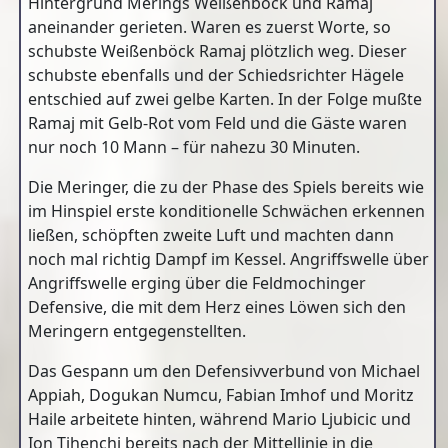
Hintergrund Merings Weißenböck und Ramaj
aneinander gerieten. Waren es zuerst Worte, so
schubste Weißenböck Ramaj plötzlich weg. Dieser
schubste ebenfalls und der Schiedsrichter Hägele
entschied auf zwei gelbe Karten. In der Folge mußte
Ramaj mit Gelb-Rot vom Feld und die Gäste waren
nur noch 10 Mann – für nahezu 30 Minuten.
Die Meringer, die zu der Phase des Spiels bereits wie
im Hinspiel erste konditionelle Schwächen erkennen
ließen, schöpften zweite Luft und machten dann
noch mal richtig Dampf im Kessel. Angriffswelle über
Angriffswelle erging über die Feldmochinger
Defensive, die mit dem Herz eines Löwen sich den
Meringern entgegenstellten.
Das Gespann um den Defensivverbund von Michael
Appiah, Dogukan Numcu, Fabian Imhof und Moritz
Haile arbeitete hinten, während Mario Ljubicic und
Ion Tihenchi bereits nach der Mittellinie in die